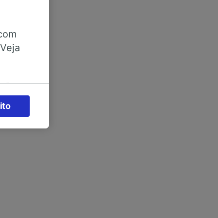
 com
 Veja
ações
es) para
ito
legítimo)
s e não
 para
acessar
zados,